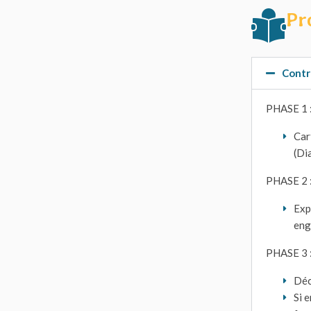
Pr
Contr
PHASE 1 
Car
(Di
PHASE 2 
Exp
eng
PHASE 3 
Déc
Si 