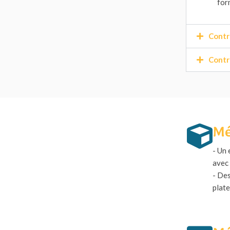
for
Contr
Contr
Mé
- Un 
avec 
- Des
plat