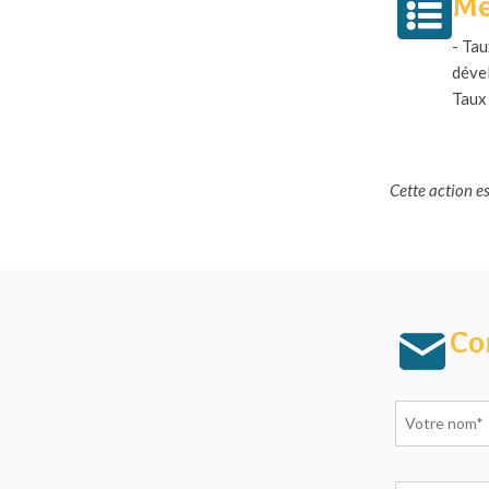
Mé
- Tau
dével
Taux 
Cette action e
Co