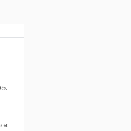
tés,
s et