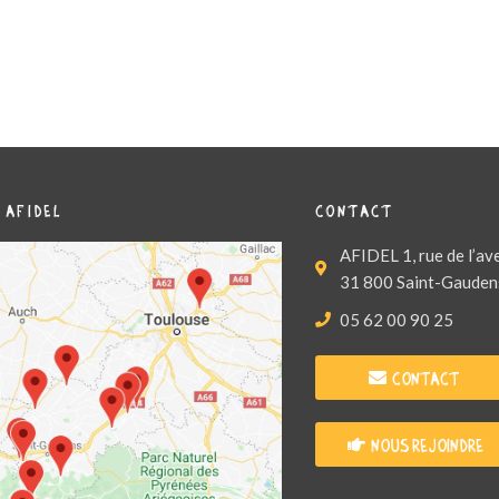
 AFIDEL
CONTACT
AFIDEL 1, rue de l’av
31 800 Saint-Gauden
05 62 00 90 25
Contact
Nous rejoindre