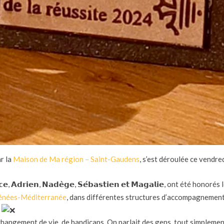
ar la
Maison de Ma région – Saint-Gaudens
, s’est déroulée ce vendre
𝗻𝗰𝗲, 𝗔𝗱𝗿𝗶𝗲𝗻, 𝗡𝗮𝗱𝗲̀𝗴𝗲, 𝗦𝗲́𝗯𝗮𝘀𝘁𝗶𝗲𝗻 𝗲𝘁 𝗠𝗮𝗴𝗮𝗹𝗶𝗲, ont ét
rénées-Méditerranée
, dans différentes structures d’accompagnemen
.
 changement de vie, de handicaps. On parlait des gens, tout simplemen