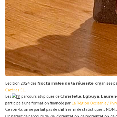
L’édition 2024 des 𝗡𝗼𝗰𝘁𝘂𝗿𝗻𝗮𝗹𝗲𝘀 𝗱𝗲 𝗹𝗮 𝗿𝗲́𝘂𝘀𝘀𝗶𝘁𝗲, organisée p
Cazères 31
.
Les
parcours atypiques de 𝗖𝗵𝗿𝗶𝘀𝘁𝗲𝗹𝗹𝗲, 𝗘𝗴𝗯𝘂𝘆𝗮, 𝗟𝗮𝘂𝗿𝗲
participé à une formation fi
nancée par
La Région Occitanie / Py
Ce soir-là, on ne parlait pas de chiffres, ni de statistiques .. NON .
On parlait de parcours de vie, d’orientation, de réorientation, de