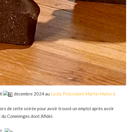
di
décembre 2024 au
Lycée Polyvalent Martin Malvy à
é honorés lors de cette soirée pour avoir trouvé un empl
oi après avoir
t du Comminges dont Afidel.
t..