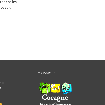
endre les
loyeur.
MEMBRE DE
enir
s